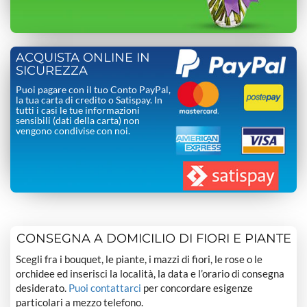
ACQUISTA ONLINE IN
SICUREZZA
Puoi pagare con il tuo Conto PayPal,
la tua carta di credito o Satispay. In
tutti i casi le tue informazioni
sensibili (dati della carta) non
vengono condivise con noi.
CONSEGNA A DOMICILIO DI FIORI E PIANTE
Scegli fra i bouquet, le piante, i mazzi di fiori, le rose o le
orchidee ed inserisci la località, la data e l’orario di consegna
desiderato.
Puoi contattarci
per concordare esigenze
particolari a mezzo telefono.