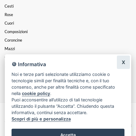
Cesti
Rose
Cuori
Composizioni
Coroncine
Mazzi
Oggettistica
X
🍪 Informativa
Nascite
Noi e terze parti selezionate utilizziamo cookie o
Funebre
tecnologie simili per finalità tecniche e, con il tuo
Natale
consenso, anche per altre finalità come specificato
nella
cookie policy
.
Puoi acconsentire all’utilizzo di tali tecnologie
utilizzando il pulsante “Accetta”. Chiudendo questa
informativa, continui senza accettare.
Made with
by
Infoser.it
-
Realizzazione Siti ecommerce per Fioristi
- ©
Scopri di più e personalizza
2026
Privacy Policy
Cookie Policy
Termini e Condizioni
Accetta