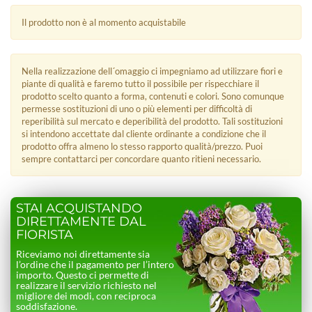
Il prodotto non è al momento acquistabile
Nella realizzazione dell´omaggio ci impegniamo ad utilizzare fiori e
piante di qualità e faremo tutto il possibile per rispecchiare il
prodotto scelto quanto a forma, contenuti e colori. Sono comunque
permesse sostituzioni di uno o più elementi per difficoltà di
reperibilità sul mercato e deperibilità del prodotto. Tali sostituzioni
si intendono accettate dal cliente ordinante a condizione che il
prodotto offra almeno lo stesso rapporto qualità/prezzo. Puoi
sempre contattarci per concordare quanto ritieni necessario.
STAI ACQUISTANDO
DIRETTAMENTE DAL
FIORISTA
Riceviamo noi direttamente sia
l’ordine che il pagamento per l’intero
importo. Questo ci permette di
realizzare il servizio richiesto nel
migliore dei modi, con reciproca
soddisfazione.