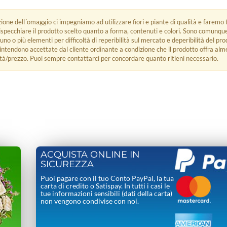
zione dell´omaggio ci impegniamo ad utilizzare fiori e piante di qualità e faremo t
rispecchiare il prodotto scelto quanto a forma, contenuti e colori. Sono comunq
 uno o più elementi per difficoltà di reperibilità sul mercato e deperibilità del pro
i intendono accettate dal cliente ordinante a condizione che il prodotto offra alm
tà/prezzo. Puoi sempre contattarci per concordare quanto ritieni necessario.
ACQUISTA ONLINE IN
SICUREZZA
Puoi pagare con il tuo Conto PayPal, la tua
carta di credito o Satispay. In tutti i casi le
tue informazioni sensibili (dati della carta)
non vengono condivise con noi.