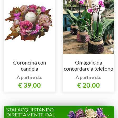
Coroncina con
Omaggio da
candela
concordare a telefono
al 3493230343
A partire da:
A partire da:
€ 39,00
€ 20,00
STAI ACQUISTANDO
DIRETTAMENTE DAL