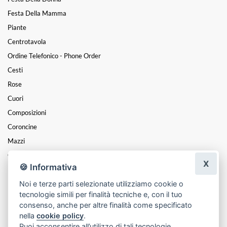
Festa Della Mamma
Piante
Centrotavola
Ordine Telefonico - Phone Order
Cesti
Rose
Cuori
Composizioni
Coroncine
Mazzi
Oggettistica
X
🍪 Informativa
Nascite
Noi e terze parti selezionate utilizziamo cookie o
Funebre
tecnologie simili per finalità tecniche e, con il tuo
Natale
consenso, anche per altre finalità come specificato
nella
cookie policy
.
Puoi acconsentire all’utilizzo di tali tecnologie