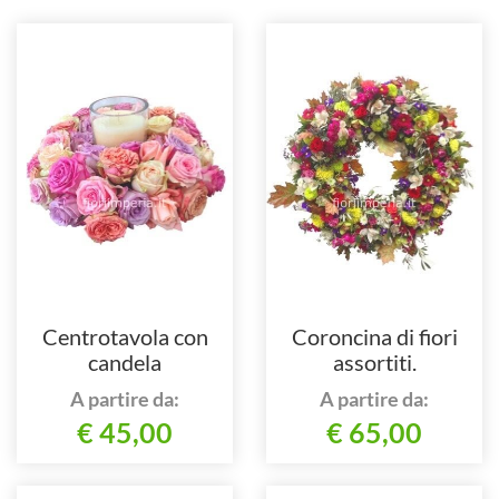
Centrotavola con
Coroncina di fiori
candela
assortiti.
A partire da:
A partire da:
€ 45,00
€ 65,00