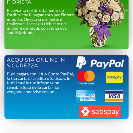
FIORISTA
Riceviamo noi direttamente sia
l’ordine che il pagamento per l’intero
importo. Questo ci permette di
realizzare il servizio richiesto nel
migliore dei modi, con reciproca
soddisfazione.
ACQUISTA ONLINE IN
SICUREZZA
Puoi pagare con il tuo Conto PayPal,
la tua carta di credito o Satispay. In
tutti i casi le tue informazioni
sensibili (dati della carta) non
vengono condivise con noi.